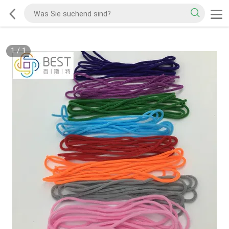
1
/
1