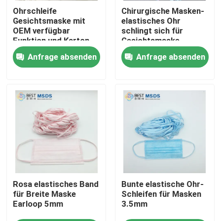
Ohrschleife
Chirurgische Masken-
Gesichtsmaske mit
elastisches Ohr
Produkte
OEM verfügbar
schlingt sich für
Funktion und Karton
Gesichtsmaske-
Packung und mehr
weißes Ohr-Schleifen-
Anfrage absenden
Anfrage absenden
Gesichtsmaske-elastische Ohr-Schleife
Gummiband-Band
3mm
Weiche elastische Ohr-Schleifen
Rundes elastisches Earloop
Elastische Schnur Earloop
Rosa elastisches Band
Bunte elastische Ohr-
Elastische Ohr-Bänder
für Breite Maske
Schleifen für Masken
Earloop 5mm
3.5mm
Flache Ohr-Schleife