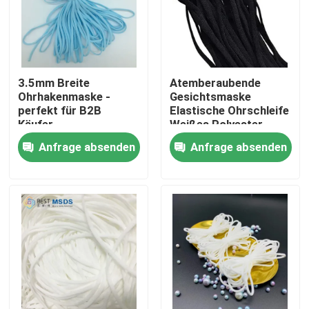
3.5mm Breite
Atemberaubende
Ohrhakenmaske -
Gesichtsmaske
perfekt für B2B
Elastische Ohrschleife
Käufer
Weißes Polyester
Spandex
Anfrage absenden
Anfrage absenden
Nach Hause
Über uns
Kontakte