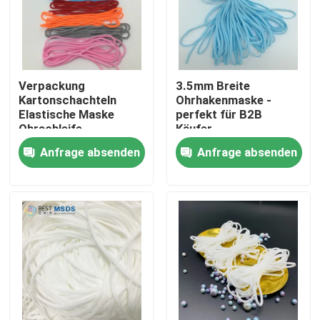
Verpackung
3.5mm Breite
Kartonschachteln
Ohrhakenmaske -
Elastische Maske
perfekt für B2B
Ohrschleife -
Käufer
umweltfreundlich
Anfrage absenden
Anfrage absenden
Nach Hause
Über uns
Kontakte