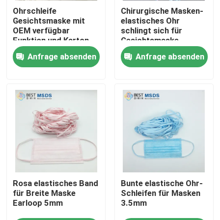
Ohrschleife
Chirurgische Masken-
Gesichtsmaske mit
elastisches Ohr
Produkte
OEM verfügbar
schlingt sich für
Funktion und Karton
Gesichtsmaske-
Packung und mehr
weißes Ohr-Schleifen-
Anfrage absenden
Anfrage absenden
Gesichtsmaske-elastische Ohr-Schleife
Gummiband-Band
3mm
Weiche elastische Ohr-Schleifen
Rundes elastisches Earloop
Elastische Schnur Earloop
Rosa elastisches Band
Bunte elastische Ohr-
Elastische Ohr-Bänder
für Breite Maske
Schleifen für Masken
Earloop 5mm
3.5mm
Flache Ohr-Schleife