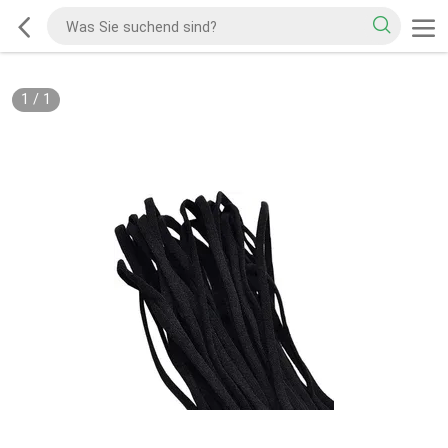
1
/
1