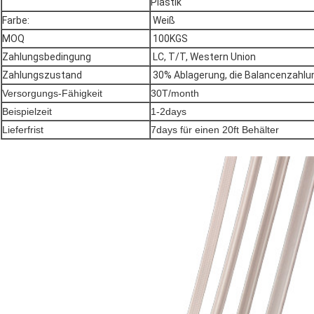
Plastik
Farbe:
Weiß
MOQ
100KGS
Zahlungsbedingung
LC, T/T, Western Union
Zahlungszustand
30% Ablagerung, die Balancenzahlun
Versorgungs-Fähigkeit
30T/month
Beispielzeit
1-2days
Lieferfrist
7days für einen 20ft Behälter