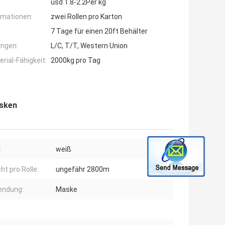
usd 1.8-2.2Per kg
rmationen:
zwei Rollen pro Karton
7 Tage für einen 20ft Behälter
ngen:
L/C, T/T, Western Union
ial-Fähigkeit:
2000kg pro Tag
asken
:
weiß
ht pro Rolle:
ungefähr 2800m
endung:
Maske