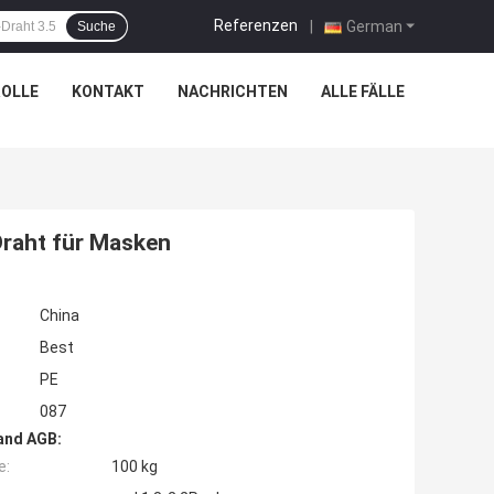
Referenzen
|
German
Suche
OLLE
KONTAKT
NACHRICHTEN
ALLE FÄLLE
Draht für Masken
China
Best
PE
087
and AGB:
e:
100 kg