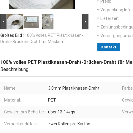
Preis:
Verpackung Info
Lieferzeit:
Zahlungsbedingu
Großes Bild :
100% volles PET Plastiknasen-
Versorgungsmater
Draht-Brücken-Draht für Masken
Kontakt
100% volles PET Plastiknasen-Draht-Brücken-Draht für M
Beschreibung
Name:
3.0mm Plastiknasen-Draht
Farbe
Material:
PET
Gewic
Gewicht pro Behälter:
über 13-14kgs
Verw
Verpackendetails:
zwei Rollen pro Karton