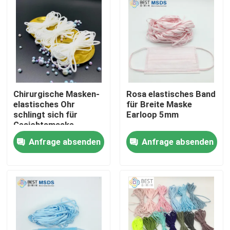
Chirurgische Masken-
Rosa elastisches Band
elastisches Ohr
für Breite Maske
schlingt sich für
Earloop 5mm
Gesichtsmaske-
weißes Ohr-Schleifen-
Anfrage absenden
Anfrage absenden
Gummiband-Band
3mm
Nach Hause
Über uns
Kontakte