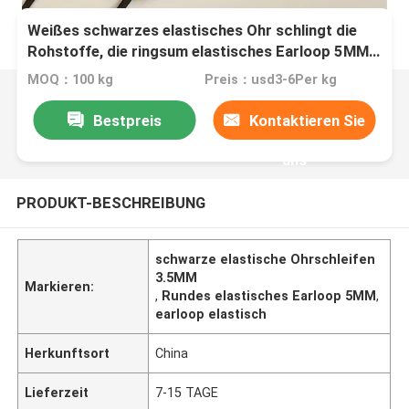
Weißes schwarzes elastisches Ohr schlingt die
Rohstoffe, die ringsum elastisches Earloop 5MM
3.5MM flach sind
MOQ：100 kg
Preis：usd3-6Per kg
Bestpreis
Kontaktieren Sie
uns
PRODUKT-BESCHREIBUNG
schwarze elastische Ohrschleifen
3.5MM
Markieren:
,
Rundes elastisches Earloop 5MM
,
earloop elastisch
Herkunftsort
China
Lieferzeit
7-15 TAGE