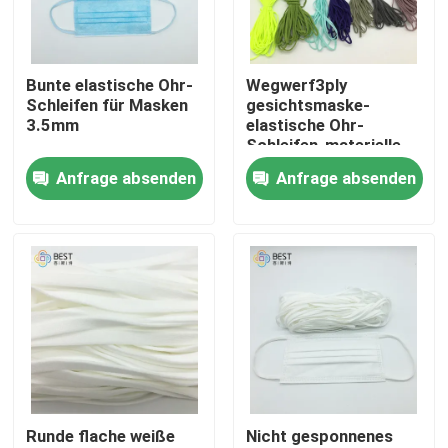
Produkte
Bunte elastische Ohr-
Wegwerf3ply
Schleifen für Masken
gesichtsmaske-
Gesichtsmaske-elastische Ohr-Schleife
3.5mm
elastische Ohr-
Schleifen-materielle
bunte Ebene ringsum
Anfrage absenden
Anfrage absenden
Weiche elastische Ohr-Schleifen
elastisches Seil
Rundes elastisches Earloop
Elastische Schnur Earloop
Elastische Ohr-Bänder
Runde flache weiße
Nicht gesponnenes
Flache Ohr-Schleife