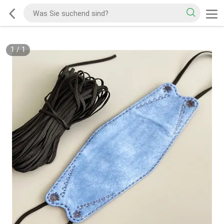
1
/
1