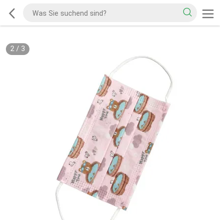
2
/
3