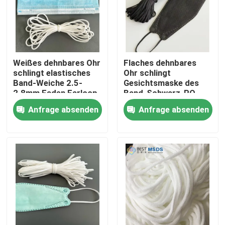
Produkte
Gesichtsmaske-elastische Ohr-Schleife
Weißes dehnbares Ohr
Flaches dehnbares
schlingt elastisches
Ohr schlingt
Band-Weiche 2.5-
Gesichtsmaske des
Weiche elastische Ohr-Schleifen
2.8mm Faden Earloop
Band-Schwarz-PO
Korea KF94 2.5-7mm
Anfrage absenden
Anfrage absenden
Rundes elastisches Earloop
Elastische Schnur Earloop
Elastische Ohr-Bänder
Flache Ohr-Schleife