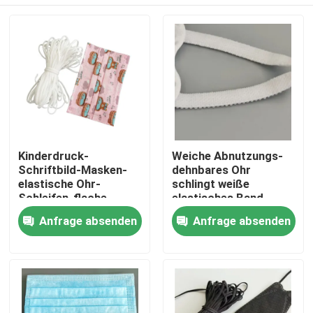
Kinderdruck-
Weiche Abnutzungs-
Schriftbild-Masken-
dehnbares Ohr
elastische Ohr-
schlingt weiße
Schleifen-flache
elastisches Band-
dehnbare elastische
Schnur für Maske des
Nach Hause
Anfrage absenden
Anfrage absenden
Schnur 3.5mm
Kindkf94
Über uns
Kontakte