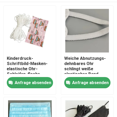
Kinderdruck-
Weiche Abnutzungs-
Schriftbild-Masken-
dehnbares Ohr
elastische Ohr-
schlingt weiße
Schleifen-flache
elastisches Band-
dehnbare elastische
Schnur für Maske des
Nach Hause
Anfrage absenden
Anfrage absenden
Schnur 3.5mm
Kindkf94
Über uns
Kontakte