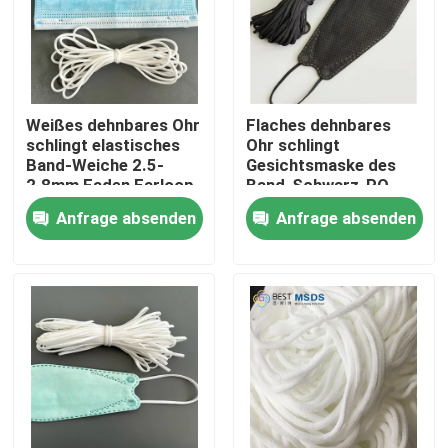
Produkte
Gesichtsmaske-elastische Ohr-Schleife
Weißes dehnbares Ohr
Flaches dehnbares
schlingt elastisches
Ohr schlingt
Band-Weiche 2.5-
Gesichtsmaske des
Weiche elastische Ohr-Schleifen
2.8mm Faden Earloop
Band-Schwarz-PO
Korea KF94 2.5-7mm
Anfrage absenden
Anfrage absenden
Rundes elastisches Earloop
Elastische Schnur Earloop
Elastische Ohr-Bänder
Flache Ohr-Schleife