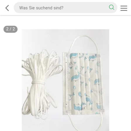
2
/
2