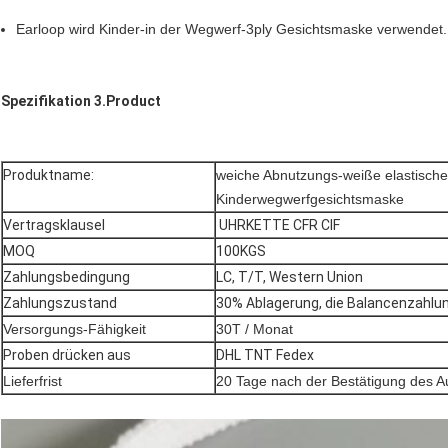
Earloop wird Kinder-in der Wegwerf-3ply Gesichtsmaske verwendet.
Spezifikation 3.Product
Produktname:
weiche Abnutzungs-weiße elastische
Kinderwegwerfgesichtsmaske
Vertragsklausel
UHRKETTE CFR CIF
MOQ
100KGS
Zahlungsbedingung
LC, T/T, Western Union
Zahlungszustand
30% Ablagerung, die Balancenzahlun
Versorgungs-Fähigkeit
30T /
Monat
Proben drücken aus
DHL TNT Fedex
Lieferfrist
20 Tage nach der Bestätigung des A