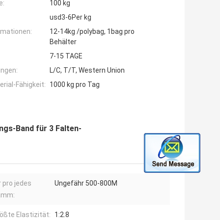
e:
100 kg
usd3-6Per kg
rmationen:
12-14kg /polybag, 1bag pro
Behälter
7-15 TAGE
ngen:
L/C, T/T, Western Union
ial-Fähigkeit:
1000 kg pro Tag
ngs-Band für 3 Falten-
 pro jedes
Ungefähr 500-800M
ramm:
ößte Elastizität:
1:2.8