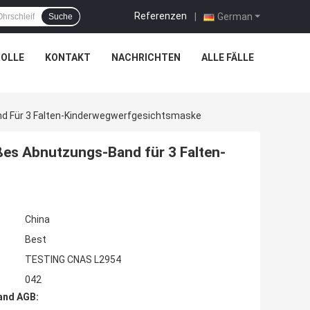
Referenzen
|
German
Suche
OLLE
KONTAKT
NACHRICHTEN
ALLE FÄLLE
nd Für 3 Falten-Kinderwegwerfgesichtsmaske
ißes Abnutzungs-Band für 3 Falten-
China
Best
TESTING CNAS L2954
042
and AGB: